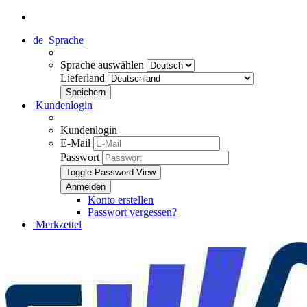
de
Sprache
Sprache auswählen
Lieferland
Kundenlogin
Kundenlogin
E-Mail
Passwort
Toggle Password View
Konto erstellen
Passwort vergessen?
Merkzettel