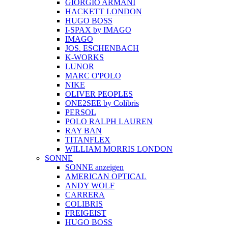
GIORGIO ARMANI
HACKETT LONDON
HUGO BOSS
I-SPAX by IMAGO
IMAGO
JOS. ESCHENBACH
K-WORKS
LUNOR
MARC O'POLO
NIKE
OLIVER PEOPLES
ONE2SEE by Colibris
PERSOL
POLO RALPH LAUREN
RAY BAN
TITANFLEX
WILLIAM MORRIS LONDON
SONNE
SONNE anzeigen
AMERICAN OPTICAL
ANDY WOLF
CARRERA
COLIBRIS
FREIGEIST
HUGO BOSS