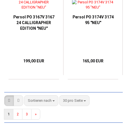
Persol PO 3167V 3167
Persol PO 3174V 3174
24 CALLIGRAPHER
95 "NEU"
EDITION "NEU"
199,00 EUR
165,00 EUR
Sortieren nach
pro Seite
Sortieren nach
30 pro Seite
1
2
3
»