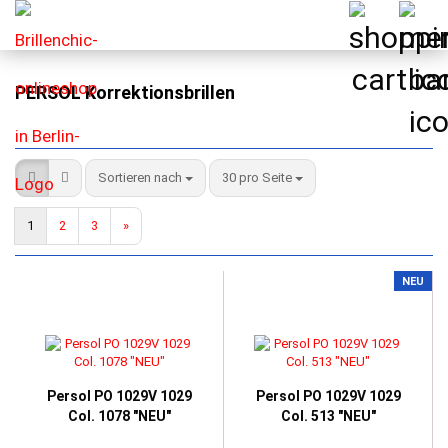
PERSOL Korrektionsbrillen
Sortieren nach
pro Seite
Sortieren nach
30 pro Seite
1
2
3
»
NEU
Persol PO 1029V 1029
Persol PO 1029V 1029
Col. 1078 "NEU"
Col. 513 "NEU"