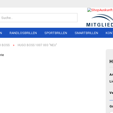
Suche...
EN
RANDLOSBRILLEN
SPORTBRILLEN
SMARTBRILLEN
KON
»
O BOSS
HUGO BOSS 1007 003 "NEU"
ON PERREIRA
LINDBERG
RAY BAN
NIKE
AIRLOCK
ADIDAS
rie
AL
ANDY WOLF
DRAGON
H
NE
BERLIN EYEWEAR
NIKA Sports Eye
NEL
BRAUN CLASSICS
PERFORMER Spo
Ar
Eyewear
MARC O´POLO
Li
I
RAY BAN
BERG
TITANFLEX
V
MIU
DA
Gr
 FORD