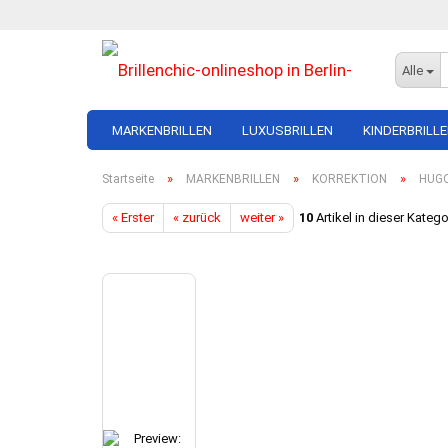
Alle
MARKENBRILLEN
LUXUSBRILLEN
KINDERBRILL
»
»
»
Startseite
MARKENBRILLEN
KORREKTION
HUG
AMERICAN OPTICAL
BARTON PERREIRA
AMERICAN OPTICAL
MARC O'POLO
BART
« Erster
« zurück
weiter »
10
Artikel in dieser Katego
ANDY WOLF
CAZAL
ANDY WOLF
RAY BAN
CAZ
BERLIN EYEWEAR
CÉLINE
CARRERA
TITANFLEX
CÉLI
BRAUN CLASSICS
CHANEL
COLIBRIS
CHA
CARRERA
DIOR
FREIGEIST
DIOR
COLIBRIS
FRANK CUSTOM
HUGO BOSS
GUCC
FREIGEIST
GUCCI
MARC O'POLO
LIND
GIORGIO ARMANI
LINDBERG
OLIVER PEOPLES
MIU 
HACKETT LONDON
PRADA
PERSOL
PRA
HUGO BOSS
SAVILE ROW
RANDOLPH
TOM