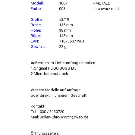
Modell:
1007
- METALL
Farbe:
003
- schwarz matt
Größe:
52/19
Breite:
135 mm
Höhe:
38 mm
Bügel:
145 mm
EAN:
716736071961
Gewicht:
22 g
Außerdem im Lieferumfang enthalten:
1.Original HUGO BOSS Etui
2.Microfaserputztuch
Weitere Modelle auf Anfrage
oder direkt in unserem Geschäft!
Kontakt:
Tel: 030 / 3130720
Mail: Brillen-Chic-Worch@web.de
Öffnungszeiten: