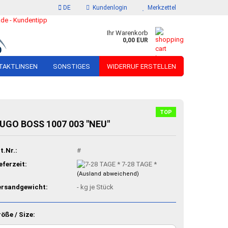
DE
Kundenlogin
Merkzettel
Ihr Warenkorb
0,00 EUR
TAKTLINSEN
SONSTIGES
WIDERRUF ERSTELLEN
IMAGO
CELINE - SALE %
TOP
TITANFLEX
CHLOÈ - SALE %
UGO BOSS 1007 003 "NEU"
wear
CLIC PRODUCTS
DIOR - SALE %
rts
DOLCE & GABANA - SALE %
t.Nr.:
#
GIORGIO ARMANI - SALE %
eferzeit:
7-28 TAGE *
MIU MIU - SALE %
(Ausland abweichend)
POLO RALPH LAUREN -
ersandgewicht:
-
kg je Stück
SALE %
SONDERPOSTEN - SALE %
öße / Size: