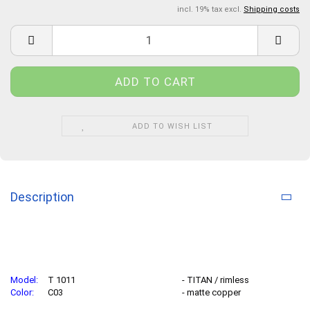
incl. 19% tax excl.
Shipping costs
ADD TO WISH LIST
Description
Model:
T 1011
- TITAN / rimless
Color:
C03
- matte copper