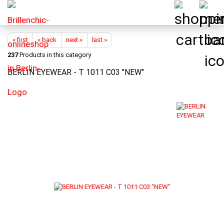
« first
« back
next »
last »
237
Products in this category
BERLIN EYEWEAR - T 1011 C03 "NEW"