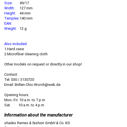
Size:
49/17
Width:
127 mm
Height:
44 mm
Temples:
140 mm
EAN:
Weight:
12 g
Also included:
1.Hard case
2.Microfiber cleaning cloth
Other models on request or directly in our shop!
Contact:
Tel: 030 / 3130720
Email: Brillen-Chic-Worch@web.de
Opening hours:
Mon.-Fri. 10 a.m. to 7 p.m
Sat. 10 a.m. to 4 p.m
shades frames & fashion GmbH & Co. KG