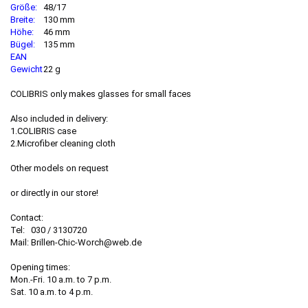
Größe:
48/17
Breite:
130 mm
Höhe:
46 mm
Bügel:
135 mm
EAN
Gewicht
22 g
COLIBRIS only makes glasses for small faces
Also included in delivery:
1.COLIBRIS case
2.Microfiber cleaning cloth
Other models on request
or directly in our store!
Contact:
Tel: 030 / 3130720
Mail: Brillen-Chic-Worch@web.de
Opening times:
Mon.-Fri. 10 a.m. to 7 p.m.
Sat. 10 a.m. to 4 p.m.