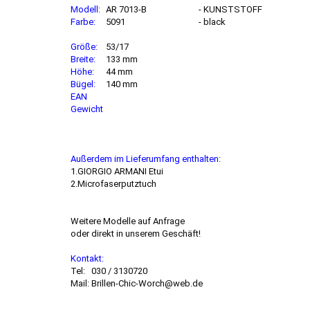
Modell:
AR 7013-B
- KUNSTSTOFF
Farbe:
5091
- black
Größe:
53/17
Breite:
133 mm
Höhe:
44 mm
Bügel:
140 mm
EAN
Gewicht
Außerdem im Lieferumfang enthalten:
1.GIORGIO ARMANI Etui
2.Microfaserputztuch
Weitere Modelle auf Anfrage
oder direkt in unserem Geschäft!
Kontakt:
Tel: 030 / 3130720
Mail: Brillen-Chic-Worch@web.de