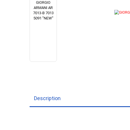
TOM FORD
RAY BAN
VICT
HUGO BOSS
VICTORIA BECKHAM
RAY BAN META SMART
I-SPAX by IMAGO
GLASSES
IMAGO
JOS ESCHENBACH
K-works
LUNOR
MARC O'POLO
NIKE
OLIVER PEOPLES
ONE2SEE by Colibris
PERSOL
POLO RALPH LAUREN
RAY BAN
WILLIAM MORRIS LONDON
Description