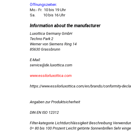
Öffnungszeiten:
Mo.- Fr. 10 bis 19 Uhr
Sa. 10 bis 16 Uhr
Luxottica Germany GmbH
Techno Park 2
Werner von Siemens Ring 14
85630 Grassbrunn
E-Mail:
service@de.luxottica.com
www.essilorluxottica.com
https://www.essilorluxottica.com/en/brands/conformity-decla
Angaben zur Produktsicherheit
DIN EN ISO 12312
Filter-kategorie Lichtdurchlässigkeit Beschreibung Verwendu
0= 80 bis 100 Prozent Leicht getönte Sonnenbrillen Sehr ei