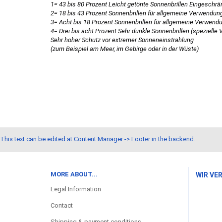
1= 43 bis 80 Prozent Leicht getönte Sonnenbrillen Eingeschrä
2= 18 bis 43 Prozent Sonnenbrillen für allgemeine Verwendun
3= Acht bis 18 Prozent Sonnenbrillen für allgemeine Verwend
4= Drei bis acht Prozent Sehr dunkle Sonnenbrillen (spezielle
Sehr hoher Schutz vor extremer Sonneneinstrahlung
(zum Beispiel am Meer, im Gebirge oder in der Wüste)
This text can be edited at Content Manager -> Footer in the backend.
MORE ABOUT...
WIR VE
Legal Information
Contact
Shipping & payment conditions